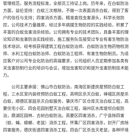
管理规范，服务流程标准，全部员工持证上岗。历年来，在白蚁防治
方面，益伦坚持：白蚁三次根除，不做一次表面消杀白蚁，得到了客
户的信任与支持；四害消杀方面，精准查找虫害源头，科学长效防
控，公司技术力量雄厚，经过多年病媒生物防控的实践经验，积累了
丰富的白蚁虫害消杀经验。公司拥有专业的技术团队，具备丰富的理
论知识和虫害防治实践经验，施工服务队伍接受过专业有害生物防治
技术培训，经考核获得建筑工程白蚁防治师、白蚁防治生物药物检测
师、水利工程白蚁防治师、白蚁防治工程师、有害生物防制员。为适
应客户对公司专业化防治的高端要求，公司组织人员定期参加各类有
关虫害防制行业的培训与会议，增加虫害知识和提升虫害防制技术能
力。
公司主要承接：佛山市白蚁防治，南海区新建房屋预防白蚁工
程，三水
区
室内装修预防白蚁工程，高明
区
杀灭白蚁，禅城
区
房屋杀
白蚁，顺德区家庭杀灭白蚁服务，肇庆市厂区仓库灭治白蚁工程，高
要住宅小区、四会花园别墅灭治白蚁工程，端州区水库堤坝白蚁防
治，鼎湖区园林、古树白蚁防治。高要区四害消杀，广宁县除四害
（蚊、蝇、蟑螂、老鼠）消杀工程，怀集厂区四害消杀，封开厂房除
四害服务，德庆街道四害消杀工程，四会厂区杀虫灭老鼠，各种环境