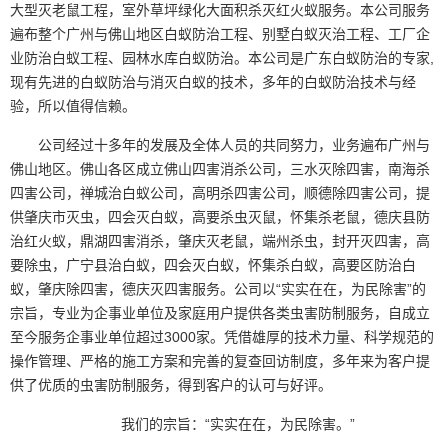
大型灭老鼠工程，室外草坪绿化大面积杀灭红火蚁服务。本公司服务
遍布整个广州与佛山地区白蚁防治工程、别墅白蚁灭治工程、工厂企
业防治白蚁工程、园林水库白蚁防治。本公司是广东白蚁防治的专家,
现有先进的白蚁防治与消灭白蚁的技术，多年的白蚁防治技术与经
验，所以值得信赖。
公司经过十多年的发展及全体人员的共同努力，业务遍布广州与
佛山地区。佛山各区成立佛山四害消杀公司，三水灭除四害，南海杀
四害公司，禅城治白蚁公司，高明杀四害公司，顺德除四害公司，提
供肇庆市灭虫，四会灭白蚁，
高要
杀虫灭鼠，怀集杀老鼠，德庆县防
治红火蚁，鼎湖四害消杀，肇庆灭老鼠，端州杀虫，封开灭四害，高
要除虫，广宁县治白蚁，四会灭白蚁，怀集杀白蚁，高要区防治白
蚁，肇庆除四害，
德庆
灭四害服务。公司以“实实在在，为民除害”的
宗旨，专业为企事业单位及家庭用户提供各类虫害防制服务，自成立
至今服务企事业单位超过3000家。凭借雄厚的技术力量、科学规范的
操作管理、严格的施工方案和完善的复查回访制度，多年来为客户提
供了优质的虫害防制服务，得到客户的认可与好评。
我们的宗旨：“实实在在，为民除害。”