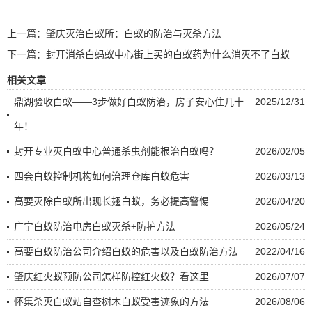
上一篇：
肇庆灭治白蚁所：白蚁的防治与灭杀方法
下一篇：
封开消杀白蚂蚁中心街上买的白蚁药为什么消灭不了白蚁
相关文章
鼎湖验收白蚁——3步做好白蚁防治，房子安心住几十
2025/12/31
年！
封开专业灭白蚁中心普通杀虫剂能根治白蚁吗？
2026/02/05
四会白蚁控制机构如何治理仓库白蚁危害
2026/03/13
高要灭除白蚁所出现长翅白蚁，务必提高警惕
2026/04/20
广宁白蚁防治电房白蚁灭杀+防护方法
2026/05/24
高要白蚁防治公司介绍白蚁的危害以及白蚁防治方法
2022/04/16
肇庆红火蚁预防公司怎样防控红火蚁？看这里
2026/07/07
怀集杀灭白蚁站自查树木白蚁受害迹象的方法
2026/08/06