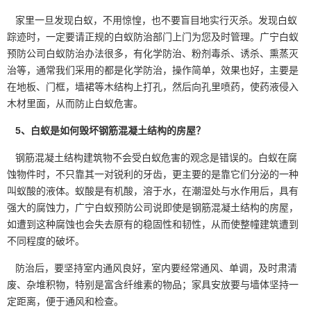
家里一旦发现白蚁，不用惊惶，也不要盲目地实行灭杀。发现白蚁
踪迹时，一定要请正规的白蚁防治部门上门为您及时管理。广宁白蚁
预防公司白蚁防治办法很多，有化学防治、粉剂毒杀、诱杀、熏蒸灭
治等，通常我们采用的都是化学防治，操作简单，效果也好，主要是
在地板、门框，墙裙等木结构上打孔，然后向孔里喷药，使药液侵入
木材里面，从而防止白蚁危害。
5、白蚁是如何毁坏钢筋混凝土结构的房屋？
钢筋混凝土结构建筑物不会受白蚁危害的观念是错误的。白蚁在腐
蚀物件时，不只靠其一对锐利的牙齿，更主要的是靠它们分泌的一种
叫蚁酸的液体。蚁酸是
有机酸
，溶于水，在潮湿处与水作用后，具有
强大的腐蚀力，广宁白蚁预防公司说即使是钢筋混凝土结构的房屋，
如遭到这种腐蚀也会失去原有的稳固性和韧性，从而使整幢建筑遭到
不同程度的破坏。
防治后，要坚持室内通风良好，室内要经常通风、单调，及时肃清
废、杂堆积物，特别是富含纤维素的物品；家具安放要与墙体坚持一
定距离，便于通风和检查。