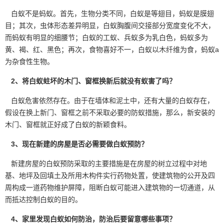
白蚁不是蚂蚁。首先，生物分类不同，白蚁是等翅目，蚂蚁是膜翅
目；其次，虫体形态差异明显，白蚁胸腹间交接部分宽度变化不大，
而蚂蚁有
明显的细腰节
；白蚁的工蚁、兵蚁多为乳白色，蚂蚁多为
黄、褐、红、黑色；再次，食物喜好不一，白蚁以木纤维为食，蚂蚁a
为杂食性生物。
2、将白蚁蛀坏的木门、窗框换新后就没有蚁害了吗？
白蚁危害依然存在。由于在墙体和泥土中，还有大量的
白蚁
存在，
假设在换上新门、窗框之前不采取必要的防蚁措施，那么，新安装的
木门、窗框就正好成了白蚁的新颖食料。
3、现在新建的房屋是否必需要做白蚁预防？
新建房屋的白蚁预防采取的主要措施是在房屋的树立过程中对地
基、地坪及回填土及所用木构件实行
药物处置
，使建筑物的公开及四
周构成一道药物维护屏障，阻断白蚁可能进入建筑物的一切通道，从
而抵达控制白蚁的目的。
4、家里发现白蚁如何防治，防治后要留意哪些事项？