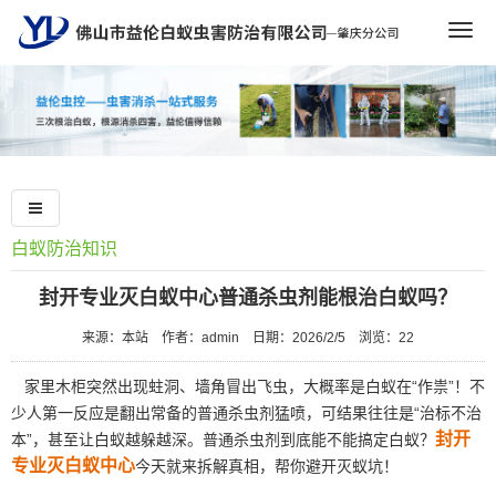
Togg
navig
白蚁防治知识
封开专业灭白蚁中心普通杀虫剂能根治白蚁吗？
来源：本站
作者：admin
日期：2026/2/5
浏览：
22
家里木柜突然出现蛀洞、墙角冒出飞虫，大概率是白蚁在“作祟”！不
少人第一反应是翻出常备的普通杀虫剂猛喷，可结果往往是“治标不治
封开
本”，甚至让白蚁越躲越深。普通杀虫剂到底能不能搞定白蚁？
专业灭白蚁中心
今天就来拆解真相，帮你避开灭蚁坑！