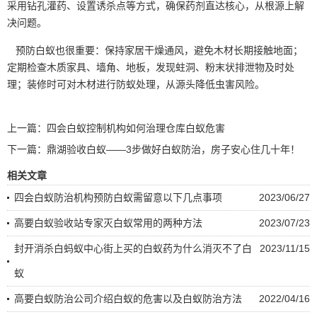
采用钻孔灌药、设置诱杀点等方式，确保药剂直达核心，从根源上解
决问题。
预防白蚁也很重要：保持家居
干燥通风
，避免木材长期接触地面；
定期检查木质家具、墙角、地板，发现蛀洞、粉末状排泄物及时处
理；装修时可对木材进行防蚁处理，从源头降低虫害风险。
上一篇：
四会白蚁控制机构如何治理仓库白蚁危害
下一篇：
鼎湖验收白蚁——3步做好白蚁防治，房子安心住几十年！
相关文章
四会白蚁防治机构预防白蚁需留意以下几点事项
2023/06/27
高要白蚁验收站专家灭白蚁常用的两种方法
2023/07/23
封开消杀白蚂蚁中心街上买的白蚁药为什么消灭不了白
2023/11/15
蚁
高要白蚁防治公司介绍白蚁的危害以及白蚁防治方法
2022/04/16