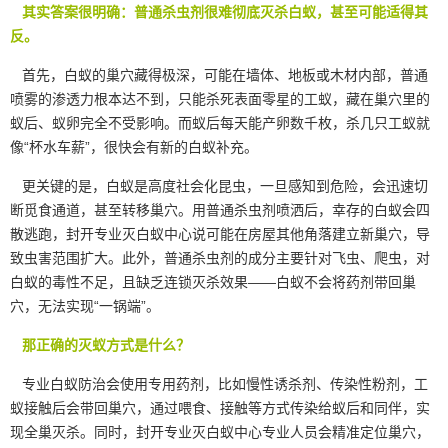
其实答案很明确：普通杀虫剂很难彻底灭杀白蚁，甚至可能适得其
反。
首先，白蚁的巢穴藏得极深，可能在墙体、地板或木材内部，普通
喷雾的渗透力根本达不到，只能杀死表面零星的工蚁，藏在巢穴里的
蚁后、蚁卵完全不受影响。而蚁后每天能产卵数千枚，杀几只工蚁就
像“杯水车薪”，很快会有新的白蚁补充。
更关键的是，白蚁是高度社会化昆虫，一旦感知到危险，会迅速切
断觅食通道，甚至转移巢穴。用普通
杀虫剂
喷洒后，幸存的白蚁会四
散逃跑，封开专业灭白蚁中心说可能在房屋其他角落建立新巢穴，导
致虫害范围扩大。此外，普通杀虫剂的成分主要针对飞虫、爬虫，对
白蚁的毒性不足，且缺乏连锁灭杀效果——白蚁不会将药剂带回巢
穴，无法实现“一锅端”。
那正确的灭蚁方式是什么？
专业
白蚁防治
会使用专用药剂，比如慢性诱杀剂、传染性粉剂，工
蚁接触后会带回巢穴，通过喂食、接触等方式传染给蚁后和同伴，实
现全巢灭杀。同时，封开专业灭白蚁中心专业人员会精准定位巢穴，