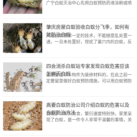
广宁白蚁灭治中心先用白蚁预防药液涂刷或喷
洒在三夹板和木方上再安装，能够起到预防白
蚁的作用。
肇庆房屋白蚁验收白蚁分飞季，如何有
效防治白蚁
灭治白蚁需求一定的技术，不能随意乱处置一
通，一旦未处置好，惊扰了巢穴内的白蚁，反
而会让白蚁改动道路，增加灭治难度。假定自
己真实一点不懂处置方法，可以请当地专业虫
害防治公司辅佐处置。
四会消杀白蚁站专家发现白蚁危害应该
怎样灭白蚁
家里要是以木构件为装修材料的，在此之前一
定要留意做好白蚁预防措施，可以用白蚁预防
药刷或者喷洒在三夹板和木方上在安装，这样
可以起到预防白蚁和灭白蚁的作用。
高要白蚁防治公司介绍白蚁的危害以及
白蚁防治方法
白蚁多以木头为食，繁衍速度特别快，家里呈
现了白蚁，是一件令人非常不温馨的事情，关
于他们的侵扰“示威”，家人会觉得很苦恼，那
么高要白蚁防治公司有没有有效的白蚁防治办