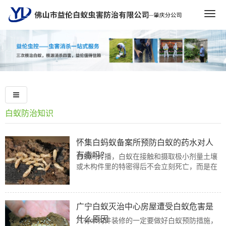
Togg
navig
白蚁防治知识
怀集白蚂蚁备案所预防白蚁的药水对人
有毒吗？
白蚁间传播，白蚁在接触和摄取极小剂量土壤
或木构件里的特密得后不会立刻死亡，而是在
短时间内继续将药物传播给蚁群，这样大量杀
灭没有直接接触过施用药物土壤和木构件里的
白蚁。
广宁白蚁灭治中心房屋遭受白蚁危害是
什么原因
凡有木构件装修的一定要做好白蚁预防措施，