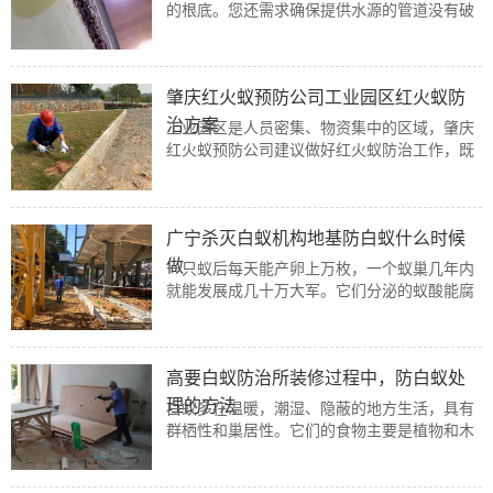
的根底。您还需求确保提供水源的管道没有破
损，并减少湿度，恰当的通气和引流。这些步
骤也能够应用到办公室或工作场所。
肇庆红火蚁预防公司工业园区红火蚁防
治方案
工业园区是人员密集、物资集中的区域，肇庆
红火蚁预防公司建议做好红火蚁防治工作，既
是保障员工健康安全的必要举措，也是维护园
区正常运转的重要环节，希望大家提高警惕！
广宁杀灭白蚁机构地基防白蚁什么时候
做
一只蚁后每天能产卵上万枚，一个蚁巢几年内
就能发展成几十万大军。它们分泌的蚁酸能腐
蚀金属，在地基中打隧道、啃木材，导致房屋
沉降开裂，维修成本堪比重新装修！
高要白蚁防治所装修过程中，防白蚁处
理的方法
白蚁多在温暖，潮湿、隐蔽的地方生活，具有
群栖性和巢居性。它们的食物主要是植物和木
材的纤维素及半纤维素，如植物的根、茎及
皮、木材、干枯树枝落叶及含纤维素的木材加