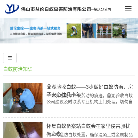
Togg
navig
白蚁防治知识
鼎湖验收白蚁——3步做好白蚁防治，房
子安心住几十年！
一旦发现疑似白蚁活动的痕迹，鼎湖验收白蚁
公司建议及时联系专业机构上门处理，切勿自
行用杀虫剂喷洒，以免打草惊蛇，让白蚁转移
巢穴。
怀集白蚁备案站白蚁会在家里侵害骚扰
怎么办
做木构造防白蚁处置，确保混凝土或金属制品